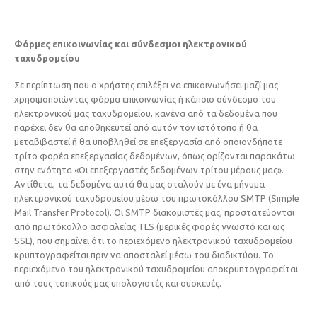
Φόρμες επικοινωνίας και σύνδεσμοι ηλεκτρονικού
ταχυδρομείου
Σε περίπτωση που ο χρήστης επιλέξει να επικοινωνήσει μαζί μας
χρησιμοποιώντας φόρμα επικοινωνίας ή κάποιο σύνδεσμο του
ηλεκτρονικού μας ταχυδρομείου, κανένα από τα δεδομένα που
παρέχει δεν θα αποθηκευτεί από αυτόν τον ιστότοπο ή θα
μεταβιβαστεί ή θα υποβληθεί σε επεξεργασία από οποιονδήποτε
τρίτο φορέα επεξεργασίας δεδομένων, όπως ορίζονται παρακάτω
στην ενότητα «Οι επεξεργαστές δεδομένων τρίτου μέρους μας».
Αντίθετα, τα δεδομένα αυτά θα μας σταλούν με ένα μήνυμα
ηλεκτρονικού ταχυδρομείου μέσω του πρωτοκόλλου SMTP (Simple
Mail Transfer Protocol). Οι SMTP διακομιστές μας, προστατεύονται
από πρωτόκολλο ασφαλείας TLS (μερικές φορές γνωστό και ως
SSL), που σημαίνει ότι το περιεχόμενο ηλεκτρονικού ταχυδρομείου
κρυπτογραφείται πριν να αποσταλεί μέσω του διαδικτύου. Το
περιεχόμενο του ηλεκτρονικού ταχυδρομείου αποκρυπτογραφείται
από τους τοπικούς μας υπολογιστές και συσκευές.