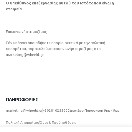
Ο υπεύθυνος επεξεργασίας αυτού του ιστότοπου είναι η
εταιρεία
Επικοινωνήστε μαζί μας
Εάν υπάρχει οποιαδήποτε απορία σχετικά με την πολιτική
απορρήτου, παρακαλούμε επικοινωνήστε μαζί μας στo
marketing@wheelit.gr
ΠΛΗΡΟΦΟΡΙΕΣ
marketing@wheelit.gr
+302810255000
Δευτέρα-Παρασκευή 9πμ - 9μμ
Πολιτική Απορρήτου
Όροι & Προϋποθέσεις