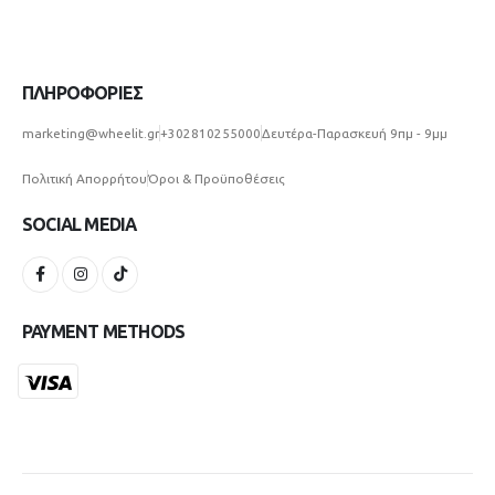
ΠΛΗΡΟΦΟΡΙΕΣ
marketing@wheelit.gr
+302810255000
Δευτέρα-Παρασκευή 9πμ - 9μμ
Πολιτική Απορρήτου
Όροι & Προϋποθέσεις
SOCIAL MEDIA
PAYMENT METHODS